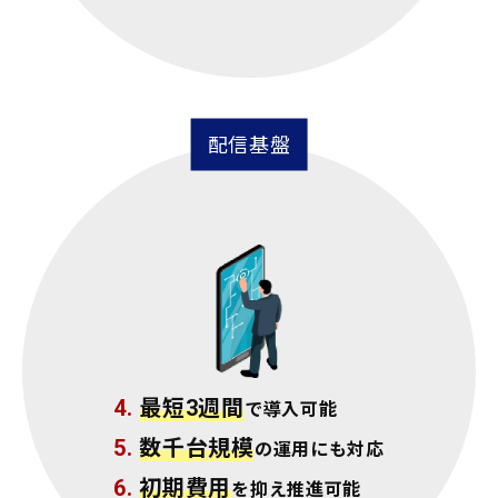
配信基盤
4.
最短3週間
で導入可能
5.
数千台規模
の運用にも対応
6.
初期費用
を抑え推進可能