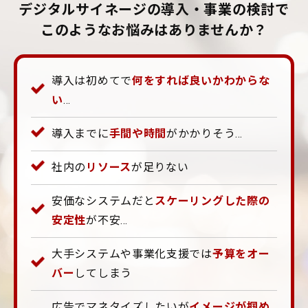
デジタルサイネージの導入・事業の検討で
このようなお悩みはありませんか？
導入は初めてで
何をすれば良いかわからな
い
…
導入までに
手間や時間
がかかりそう…
社内の
リソース
が足りない
安価なシステムだと
スケーリングした際の
安定性
が不安…
大手システムや事業化支援では
予算をオー
バー
してしまう
広告でマネタイズしたいが
イメージが掴め